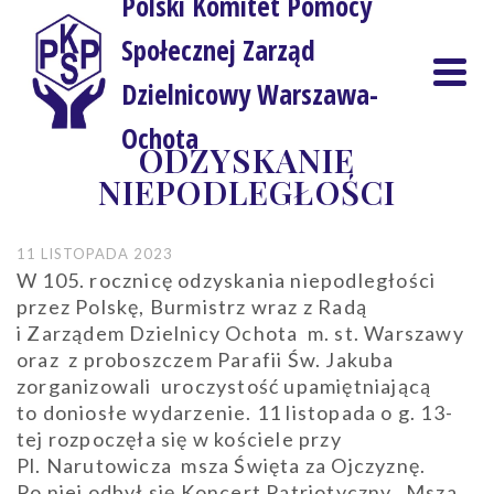
Polski Komitet Pomocy
Społecznej Zarząd
Dzielnicowy Warszawa-
Ochota
ODZYSKANIE
NIEPODLEGŁOŚCI
11 LISTOPADA 2023
W 105. rocznicę odzyskania niepodległości
przez Polskę, Burmistrz wraz z Radą
i Zarządem Dzielnicy Ochota m. st. Warszawy
oraz z proboszczem Parafii Św. Jakuba
zorganizowali uroczystość upamiętniającą
to doniosłe wydarzenie. 11 listopada o g. 13-
tej rozpoczęła się w kościele przy
Pl. Narutowicza msza Święta za Ojczyznę.
Po niej odbył się Koncert Patriotyczny „Msza